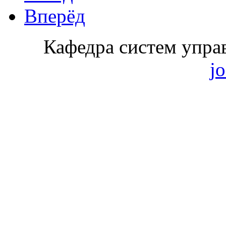
Вперёд
Кафедра систем упра
j