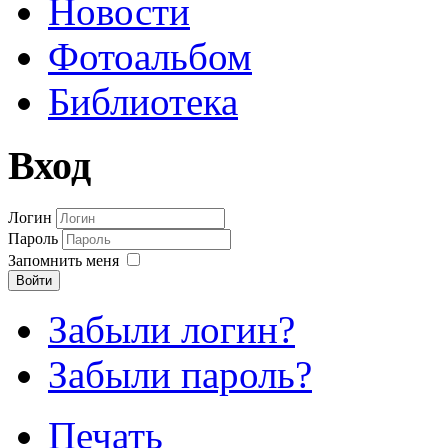
Новости
Фотоальбом
Библиотека
Вход
Логин
Пароль
Запомнить меня
Войти
Забыли логин?
Забыли пароль?
Шаблоны Joomla 3 здесь:
Печать
http://www.joomla3x.ru/joomla3-template